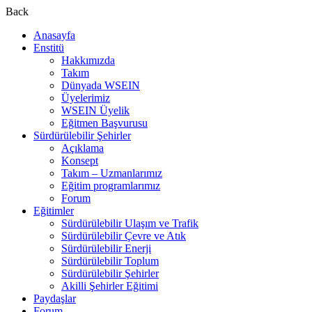
Back
Anasayfa
Enstitü
Hakkımızda
Takım
Dünyada WSEIN
Üyelerimiz
WSEIN Üyelik
Eğitmen Başvurusu
Sürdürülebilir Şehirler
Açıklama
Konsept
Takım – Uzmanlarımız
Eğitim programlarımız
Forum
Eğitimler
Sürdürülebilir Ulaşım ve Trafik
Sürdürülebilir Çevre ve Atık
Sürdürülebilir Enerji
Sürdürülebilir Toplum
Sürdürülebilir Şehirler
Akilli Şehirler Eğitimi
Paydaşlar
Forum