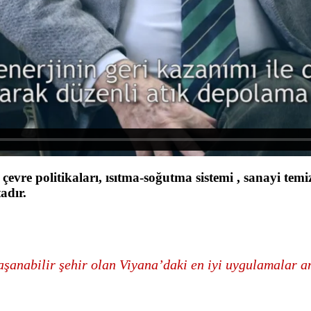
çevre politikaları, ısıtma-soğutma sistemi , sanayi temi
adır.
yaşanabilir şehir olan Viyana’daki en iyi uygulamalar a