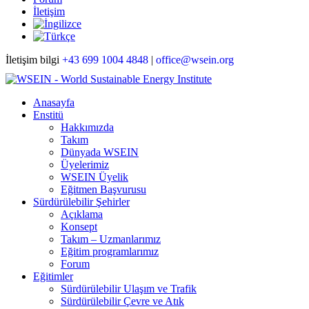
İletişim
İletişim bilgi
+43 699 1004 4848
|
office@wsein.org
Anasayfa
Enstitü
Hakkımızda
Takım
Dünyada WSEIN
Üyelerimiz
WSEIN Üyelik
Eğitmen Başvurusu
Sürdürülebilir Şehirler
Açıklama
Konsept
Takım – Uzmanlarımız
Eğitim programlarımız
Forum
Eğitimler
Sürdürülebilir Ulaşım ve Trafik
Sürdürülebilir Çevre ve Atık