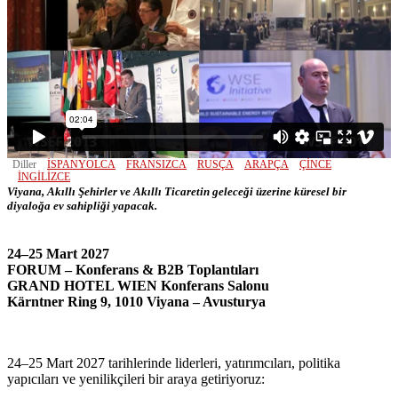
Diller
İSPANYOLCA
FRANSIZCA
RUSÇA
ARAPÇA
ÇINCE
İNGILIZCE
Viyana, Akıllı Şehirler ve Akıllı Ticaretin geleceği üzerine küresel bir
diyaloğa ev sahipliği yapacak.
24–25 Mart 2027
FORUM – Konferans & B2B Toplantıları
GRAND HOTEL WIEN Konferans Salonu
Kärntner Ring 9, 1010 Viyana – Avusturya
24–25 Mart 2027 tarihlerinde liderleri, yatırımcıları, politika
yapıcıları ve yenilikçileri bir araya getiriyoruz: