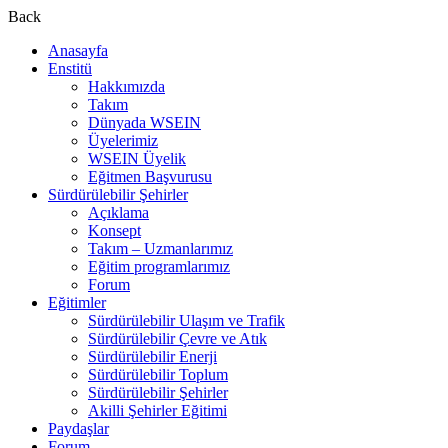
Back
Anasayfa
Enstitü
Hakkımızda
Takım
Dünyada WSEIN
Üyelerimiz
WSEIN Üyelik
Eğitmen Başvurusu
Sürdürülebilir Şehirler
Açıklama
Konsept
Takım – Uzmanlarımız
Eğitim programlarımız
Forum
Eğitimler
Sürdürülebilir Ulaşım ve Trafik
Sürdürülebilir Çevre ve Atık
Sürdürülebilir Enerji
Sürdürülebilir Toplum
Sürdürülebilir Şehirler
Akilli Şehirler Eğitimi
Paydaşlar
Forum