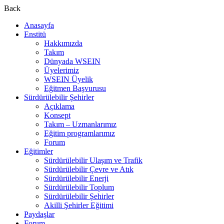
Back
Anasayfa
Enstitü
Hakkımızda
Takım
Dünyada WSEIN
Üyelerimiz
WSEIN Üyelik
Eğitmen Başvurusu
Sürdürülebilir Şehirler
Açıklama
Konsept
Takım – Uzmanlarımız
Eğitim programlarımız
Forum
Eğitimler
Sürdürülebilir Ulaşım ve Trafik
Sürdürülebilir Çevre ve Atık
Sürdürülebilir Enerji
Sürdürülebilir Toplum
Sürdürülebilir Şehirler
Akilli Şehirler Eğitimi
Paydaşlar
Forum