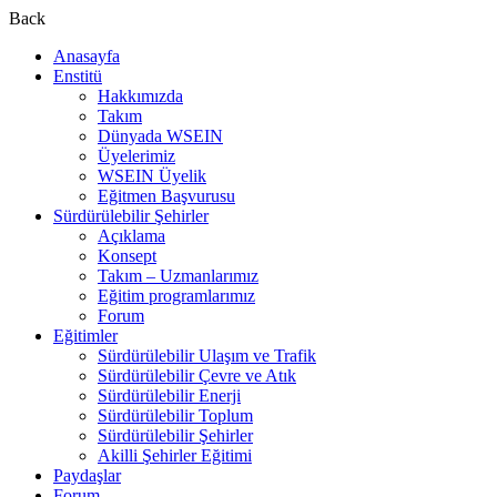
Back
Anasayfa
Enstitü
Hakkımızda
Takım
Dünyada WSEIN
Üyelerimiz
WSEIN Üyelik
Eğitmen Başvurusu
Sürdürülebilir Şehirler
Açıklama
Konsept
Takım – Uzmanlarımız
Eğitim programlarımız
Forum
Eğitimler
Sürdürülebilir Ulaşım ve Trafik
Sürdürülebilir Çevre ve Atık
Sürdürülebilir Enerji
Sürdürülebilir Toplum
Sürdürülebilir Şehirler
Akilli Şehirler Eğitimi
Paydaşlar
Forum