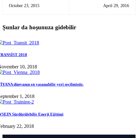
gerçekleştirilen Bilim
Haftası Stockholm
October 23, 2015
April 29, 2016
Akademisi’nde
Şunlar da hoşunuza gidebilir
TRANSİST 2018
November 10, 2018
İYANA dünyanın en yaşanabilir yeri seçilmiştir.
eptember 1, 2018
SEIN Sürdürülebilir Enerji Eğitimi
ebruary 22, 2018