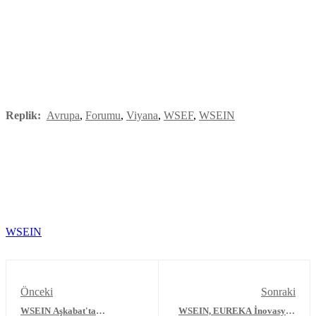
Replik:
Avrupa
,
Forumu
,
Viyana
,
WSEF
,
WSEIN
WSEIN
Önceki
Sonraki
WSEIN Aşkabat'ta
WSEIN, EUREKA İnovasyon