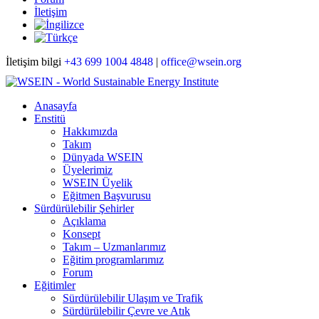
İletişim
İletişim bilgi
+43 699 1004 4848
|
office@wsein.org
Anasayfa
Enstitü
Hakkımızda
Takım
Dünyada WSEIN
Üyelerimiz
WSEIN Üyelik
Eğitmen Başvurusu
Sürdürülebilir Şehirler
Açıklama
Konsept
Takım – Uzmanlarımız
Eğitim programlarımız
Forum
Eğitimler
Sürdürülebilir Ulaşım ve Trafik
Sürdürülebilir Çevre ve Atık