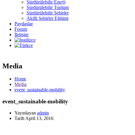
Sürdürülebilir Enerji
Sürdürülebilir Toplum
Sürdürülebilir Şehirler
Akilli Şehirler Eğitimi
Paydaşlar
Forum
İletişim
Media
Home
Media
event_sustainable-mobility
event_sustainable-mobility
Yayınlayan
admin
Tarih
April 13, 2016