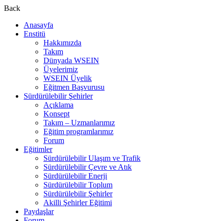
Back
Anasayfa
Enstitü
Hakkımızda
Takım
Dünyada WSEIN
Üyelerimiz
WSEIN Üyelik
Eğitmen Başvurusu
Sürdürülebilir Şehirler
Açıklama
Konsept
Takım – Uzmanlarımız
Eğitim programlarımız
Forum
Eğitimler
Sürdürülebilir Ulaşım ve Trafik
Sürdürülebilir Çevre ve Atık
Sürdürülebilir Enerji
Sürdürülebilir Toplum
Sürdürülebilir Şehirler
Akilli Şehirler Eğitimi
Paydaşlar
Forum