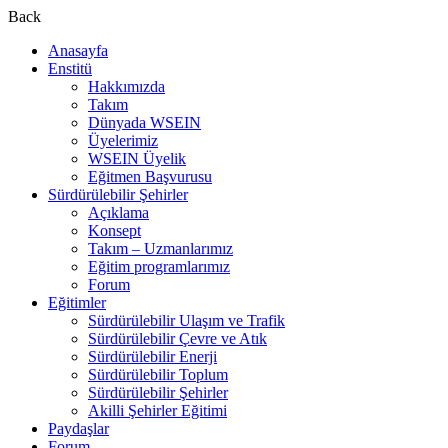
Back
Anasayfa
Enstitü
Hakkımızda
Takım
Dünyada WSEIN
Üyelerimiz
WSEIN Üyelik
Eğitmen Başvurusu
Sürdürülebilir Şehirler
Açıklama
Konsept
Takım – Uzmanlarımız
Eğitim programlarımız
Forum
Eğitimler
Sürdürülebilir Ulaşım ve Trafik
Sürdürülebilir Çevre ve Atık
Sürdürülebilir Enerji
Sürdürülebilir Toplum
Sürdürülebilir Şehirler
Akilli Şehirler Eğitimi
Paydaşlar
Forum