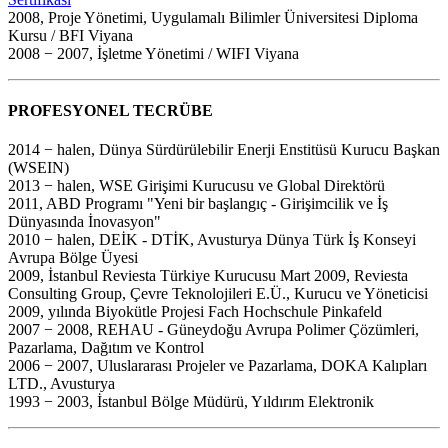
2008, Proje Yönetimi, Uygulamalı Bilimler Üniversitesi Diploma
Kursu / BFI Viyana
2008 − 2007, İşletme Yönetimi / WIFI Viyana
PROFESYONEL TECRÜBE
2014 − halen, Dünya Sürdürülebilir Enerji Enstitüsü Kurucu Başkan
(WSEIN)
2013 − halen, WSE Girişimi Kurucusu ve Global Direktörü
2011, ABD Programı "Yeni bir başlangıç - Girişimcilik ve İş
Dünyasında İnovasyon"
2010 − halen, DEİK - DTİK, Avusturya Dünya Türk İş Konseyi
Avrupa Bölge Üyesi
2009, İstanbul Reviesta Türkiye Kurucusu Mart 2009, Reviesta
Consulting Group, Çevre Teknolojileri E.Ü., Kurucu ve Yöneticisi
2009, yılında Biyokütle Projesi Fach Hochschule Pinkafeld
2007 − 2008, REHAU - Güneydoğu Avrupa Polimer Çözümleri,
Pazarlama, Dağıtım ve Kontrol
2006 − 2007, Uluslararası Projeler ve Pazarlama, DOKA Kalıpları
LTD., Avusturya
1993 − 2003, İstanbul Bölge Müdürü, Yıldırım Elektronik