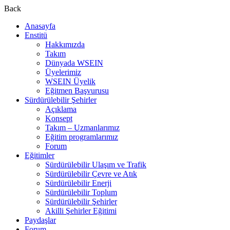
Back
Anasayfa
Enstitü
Hakkımızda
Takım
Dünyada WSEIN
Üyelerimiz
WSEIN Üyelik
Eğitmen Başvurusu
Sürdürülebilir Şehirler
Açıklama
Konsept
Takım – Uzmanlarımız
Eğitim programlarımız
Forum
Eğitimler
Sürdürülebilir Ulaşım ve Trafik
Sürdürülebilir Çevre ve Atık
Sürdürülebilir Enerji
Sürdürülebilir Toplum
Sürdürülebilir Şehirler
Akilli Şehirler Eğitimi
Paydaşlar
Forum