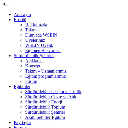
Back
Anasayfa
Enstitü
Hakkımızda
Takım
Dünyada WSEIN
Üyelerimiz
WSEIN Üyelik
Eğitmen Başvurusu
Sürdürülebilir Şehirler
Açıklama
Konsept
Takım – Uzmanlarımız
Eğitim programlarımız
Forum
Eğitimler
Sürdürülebilir Ulaşım ve Trafik
Sürdürülebilir Çevre ve Atık
Sürdürülebilir Enerji
Sürdürülebilir Toplum
Sürdürülebilir Şehirler
Akilli Şehirler Eğitimi
Paydaşlar
Forum