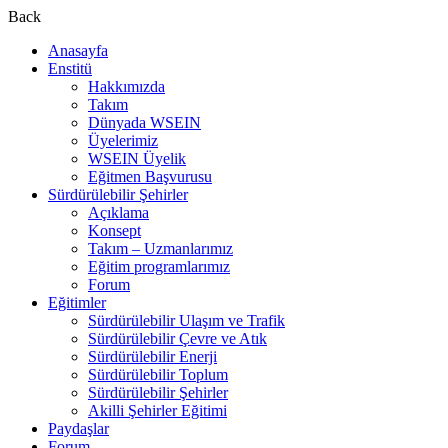
Back
Anasayfa
Enstitü
Hakkımızda
Takım
Dünyada WSEIN
Üyelerimiz
WSEIN Üyelik
Eğitmen Başvurusu
Sürdürülebilir Şehirler
Açıklama
Konsept
Takım – Uzmanlarımız
Eğitim programlarımız
Forum
Eğitimler
Sürdürülebilir Ulaşım ve Trafik
Sürdürülebilir Çevre ve Atık
Sürdürülebilir Enerji
Sürdürülebilir Toplum
Sürdürülebilir Şehirler
Akilli Şehirler Eğitimi
Paydaşlar
Forum