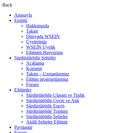
Back
Anasayfa
Enstitü
Hakkımızda
Takım
Dünyada WSEIN
Üyelerimiz
WSEIN Üyelik
Eğitmen Başvurusu
Sürdürülebilir Şehirler
Açıklama
Konsept
Takım – Uzmanlarımız
Eğitim programlarımız
Forum
Eğitimler
Sürdürülebilir Ulaşım ve Trafik
Sürdürülebilir Çevre ve Atık
Sürdürülebilir Enerji
Sürdürülebilir Toplum
Sürdürülebilir Şehirler
Akilli Şehirler Eğitimi
Paydaşlar
Forum