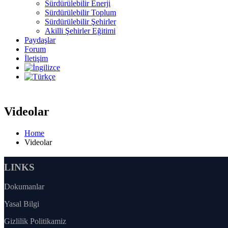
Sürdürülebilir Enerji
Sürdürülebilir Toplum
Sürdürülebilir Şehirler
Akilli Şehirler Eğitimi
Paydaşlar
Forum
İletişim
Videolar
Home
Videolar
LINKS
Dokumanlar
Yasal Bilgi
Gizlilik Politikamiz