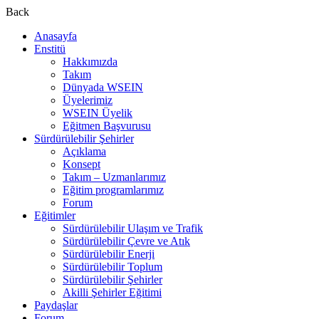
Back
Anasayfa
Enstitü
Hakkımızda
Takım
Dünyada WSEIN
Üyelerimiz
WSEIN Üyelik
Eğitmen Başvurusu
Sürdürülebilir Şehirler
Açıklama
Konsept
Takım – Uzmanlarımız
Eğitim programlarımız
Forum
Eğitimler
Sürdürülebilir Ulaşım ve Trafik
Sürdürülebilir Çevre ve Atık
Sürdürülebilir Enerji
Sürdürülebilir Toplum
Sürdürülebilir Şehirler
Akilli Şehirler Eğitimi
Paydaşlar
Forum