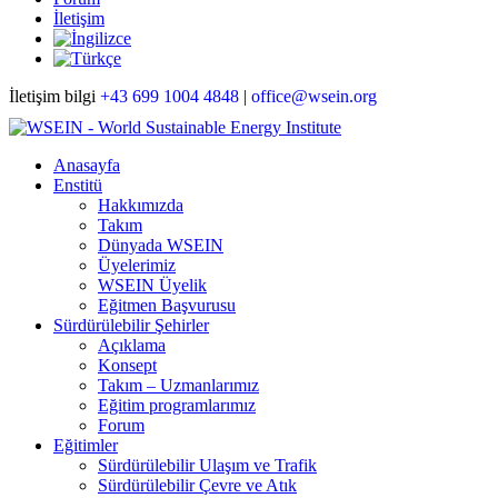
İletişim
İletişim bilgi
+43 699 1004 4848
|
office@wsein.org
Anasayfa
Enstitü
Hakkımızda
Takım
Dünyada WSEIN
Üyelerimiz
WSEIN Üyelik
Eğitmen Başvurusu
Sürdürülebilir Şehirler
Açıklama
Konsept
Takım – Uzmanlarımız
Eğitim programlarımız
Forum
Eğitimler
Sürdürülebilir Ulaşım ve Trafik
Sürdürülebilir Çevre ve Atık