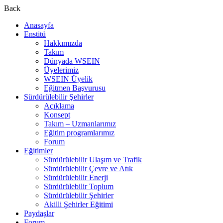
Back
Anasayfa
Enstitü
Hakkımızda
Takım
Dünyada WSEIN
Üyelerimiz
WSEIN Üyelik
Eğitmen Başvurusu
Sürdürülebilir Şehirler
Açıklama
Konsept
Takım – Uzmanlarımız
Eğitim programlarımız
Forum
Eğitimler
Sürdürülebilir Ulaşım ve Trafik
Sürdürülebilir Çevre ve Atık
Sürdürülebilir Enerji
Sürdürülebilir Toplum
Sürdürülebilir Şehirler
Akilli Şehirler Eğitimi
Paydaşlar
Forum