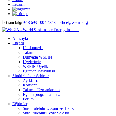
İletişim
İletişim bilgi
+43 699 1004 4848
|
office@wsein.org
Anasayfa
Enstitü
Hakkımızda
Takım
Dünyada WSEIN
Üyelerimiz
WSEIN Üyelik
Eğitmen Başvurusu
Sürdürülebilir Şehirler
Açıklama
Konsept
Takım – Uzmanlarımız
Eğitim programlarımız
Forum
Eğitimler
Sürdürülebilir Ulaşım ve Trafik
Sürdürülebilir Çevre ve Atık